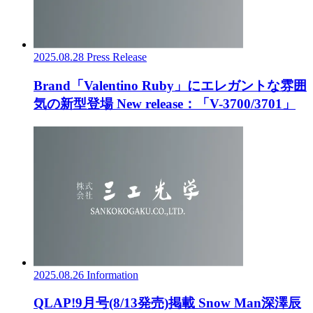
2025.08.28
Press Release
Brand「Valentino Ruby」にエレガントな雰囲
気の新型登場 New release：「V-3700/3701」
2025.08.26
Information
QLAP!9月号(8/13発売)掲載 Snow Man深澤辰