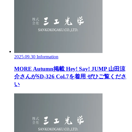
2025.09.30
Information
MORE Autumn掲載 Hey! Say! JUMP 山田涼
介さんがSD-326 Col.7を着用 ぜひご覧くださ
い